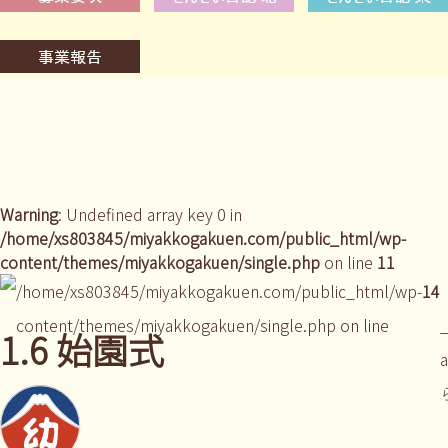
Warning
: Undefined array key 0 in
/home/xs803845/miyakkogakuen.com/public_html/wp-
content/themes/miyakkogakuen/single.php
on line
11
/home/xs803845/miyakkogakuen.com/public_html/wp-
14
content/themes/miyakkogakuen/single.php on line
_
1.6 始園式