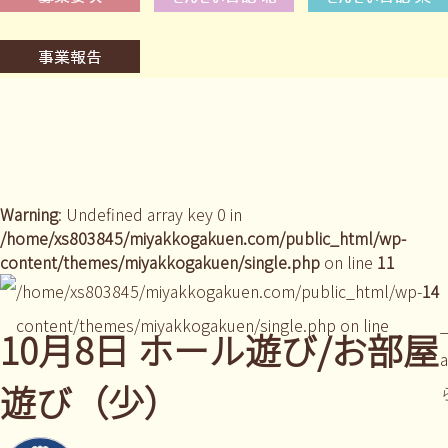
Warning
: Undefined array key 0 in
/home/xs803845/miyakkogakuen.com/public_html/wp-
content/themes/miyakkogakuen/single.php
on line
11
/home/xs803845/miyakkogakuen.com/public_html/wp-
14
content/themes/miyakkogakuen/single.php on line
_
10月8日 ホール遊び/お部屋
遊び（少）