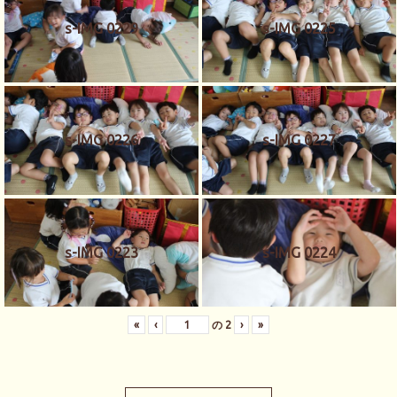
s-IMG 0229
s-IMG 0225
s-IMG 0226
s-IMG 0227
s-IMG 0223
s-IMG 0224
«
‹
の
2
›
»