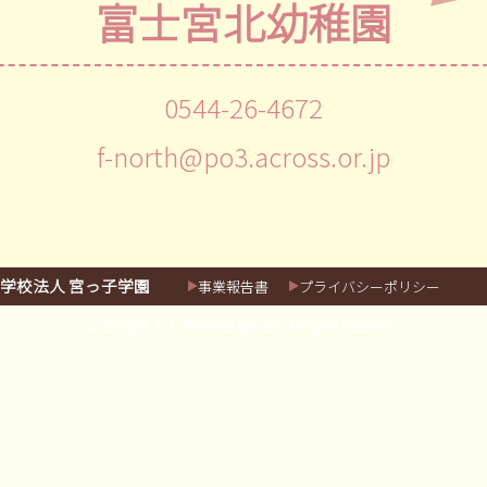
富士宮北幼稚園
0544-26-4672
f-north@po3.across.or.jp
学校法人 宮っ子学園
事業報告書
プライバシーポリシー
CopyRight（c） Miyakko gakuen. All rights reserved.