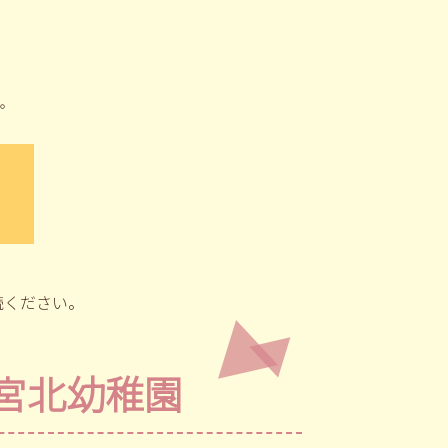
。
読ください。
宮北幼稚園