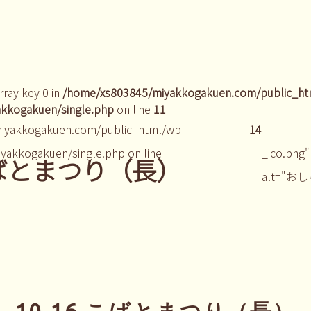
rray key 0 in
/home/xs803845/miyakkogakuen.com/public_ht
kkogakuen/single.php
on line
11
iyakkogakuen.com/public_html/wp-
14
yakkogakuen/single.php on line
_ico.png"
 こばとまつり（長）
alt="お