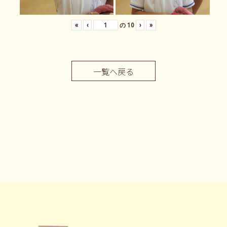
«
‹
の
10
›
»
一覧へ戻る