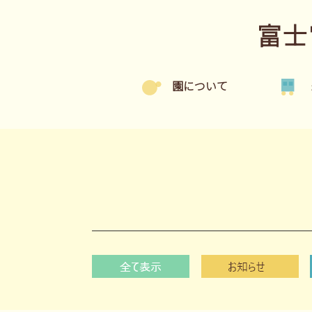
富士
園について