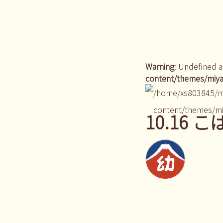
Warning
: Undefined a
content/themes/miya
/home/xs803845/m
content/themes/mi
10.16