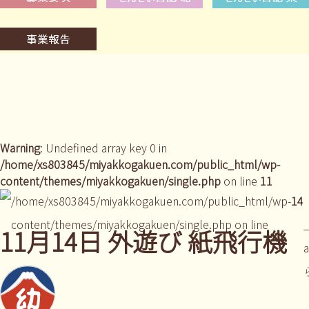
Warning
: Undefined array key 0 in
/home/xs803845/miyakkogakuen.com/public_html/wp-
content/themes/miyakkogakuen/single.php
on line
11
/home/xs803845/miyakkogakuen.com/public_html/wp-
14
content/themes/miyakkogakuen/single.php on line
_
11月14日 外遊び 紙飛行機