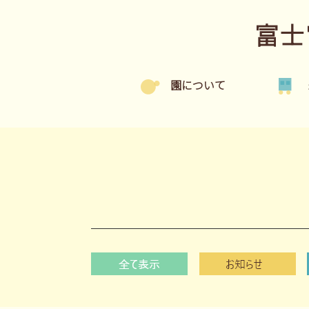
富士
園について