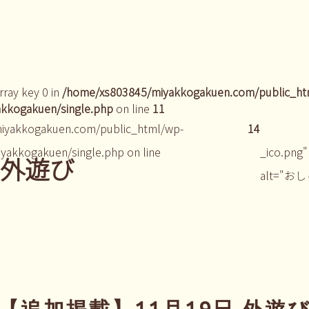
rray key 0 in
/home/xs803845/miyakkogakuen.com/public_ht
kkogakuen/single.php
on line
11
iyakkogakuen.com/public_html/wp-
14
yakkogakuen/single.php on line
_ico.png"
日 外遊び
alt="お