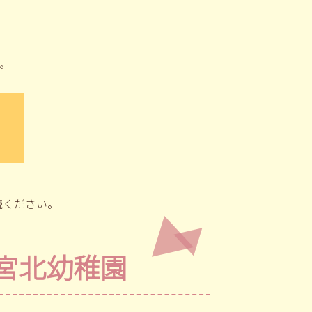
。
読ください。
宮北幼稚園