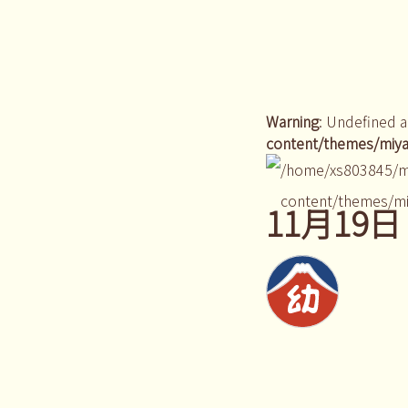
Warning
: Undefined a
content/themes/miya
/home/xs803845/m
content/themes/mi
11月19