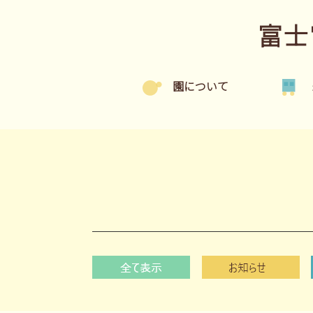
富士
園について