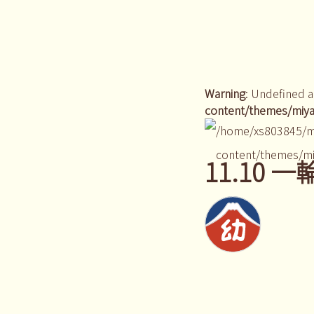
Warning
: Undefined a
content/themes/miya
/home/xs803845/m
content/themes/mi
11.10 