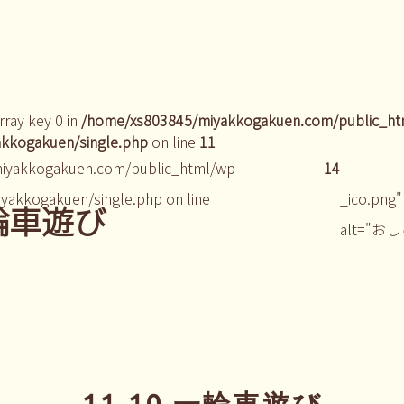
rray key 0 in
/home/xs803845/miyakkogakuen.com/public_ht
kkogakuen/single.php
on line
11
iyakkogakuen.com/public_html/wp-
14
yakkogakuen/single.php on line
_ico.png"
一輪車遊び
alt="お