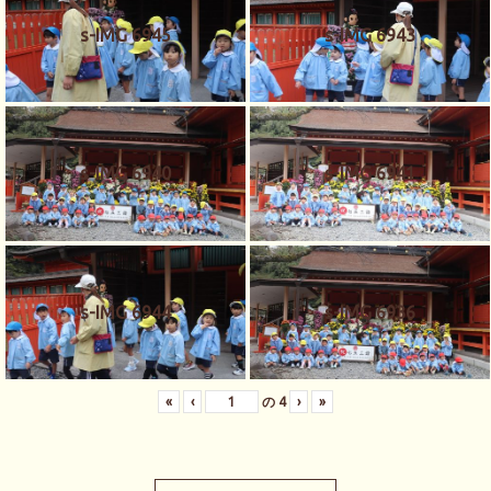
s-IMG 6945
s-IMG 6943
s-IMG 6940
s-IMG 6941
s-IMG 6944
s-IMG 6936
«
‹
の
4
›
»