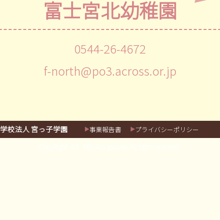
富士宮北幼稚園
0544-26-4672
f-north@po3.across.or.jp
学校法人 宮っ子学園
事業報告書
プライバシーポリシー
CopyRight（c） Miyakko gakuen. All rights reserved.