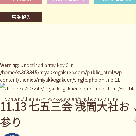
Warning
: Undefined array key 0 in
/home/xs803845/miyakkogakuen.com/public_html/wp-
content/themes/miyakkogakuen/single.php
on line
11
/home/xs803845/miyakkogakuen.com/public_html/wp-
14
content/themes/miyakkogakuen/single.php on line
_
11.13 七五三会 浅間大社お
参り