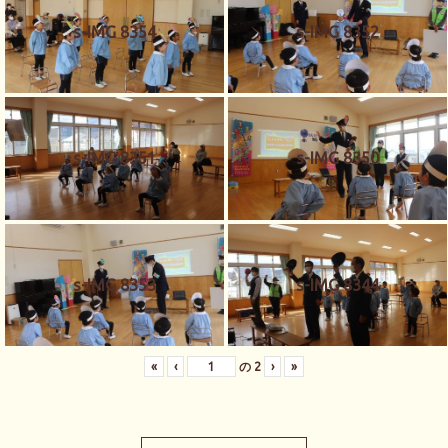
s-IMG 8354
s-IMG 8352
s-IMG 8351
s-IMG 8350
s-IMG 8353
s-IMG 8344
«
‹
の
2
›
»