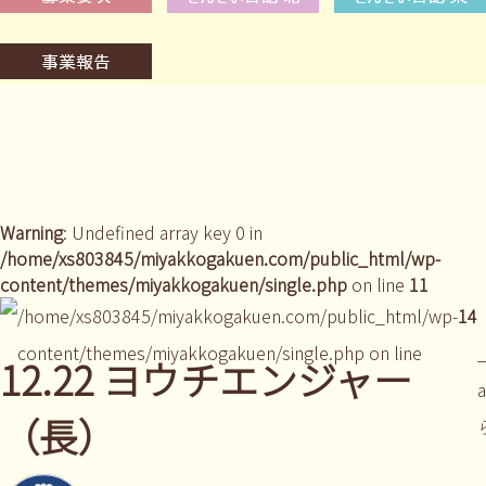
Warning
: Undefined array key 0 in
/home/xs803845/miyakkogakuen.com/public_html/wp-
content/themes/miyakkogakuen/single.php
on line
11
/home/xs803845/miyakkogakuen.com/public_html/wp-
14
content/themes/miyakkogakuen/single.php on line
_
12.22 ヨウチエンジャー
（長）