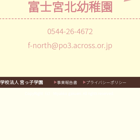
富士宮北幼稚園
0544-26-4672
f-north@po3.across.or.jp
学校法人 宮っ子学園
事業報告書
プライバシーポリシー
CopyRight（c） Miyakko gakuen. All rights reserved.