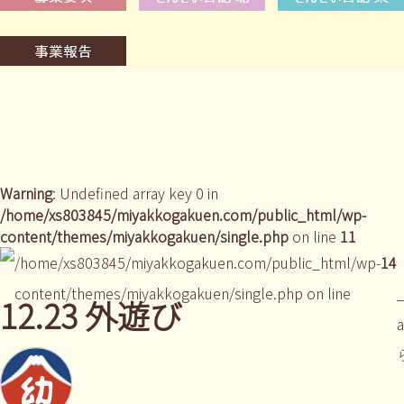
Warning
: Undefined array key 0 in
/home/xs803845/miyakkogakuen.com/public_html/wp-
content/themes/miyakkogakuen/single.php
on line
11
/home/xs803845/miyakkogakuen.com/public_html/wp-
14
content/themes/miyakkogakuen/single.php on line
_
12.23 外遊び