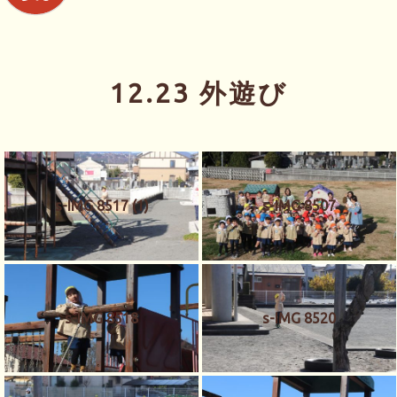
12.23 外遊び
s-IMG 8517 (1)
s-IMG 8507
s-IMG 8518
s-IMG 8520