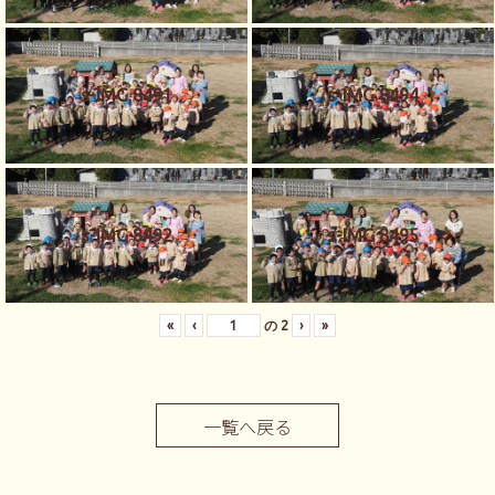
s-IMG 8491
s-IMG 8494
s-IMG 8492
s-IMG 8495
«
‹
の
2
›
»
一覧へ戻る