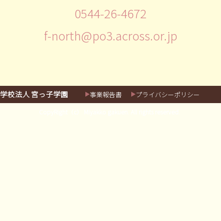
0544-26-4672
f-north@po3.across.or.jp
学校法人 宮っ子学園
事業報告書
プライバシーポリシー
CopyRight（c） Miyakko gakuen. All rights reserved.