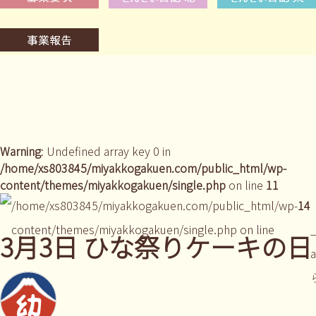
Warning
: Undefined array key 0 in
/home/xs803845/miyakkogakuen.com/public_html/wp-
content/themes/miyakkogakuen/single.php
on line
11
/home/xs803845/miyakkogakuen.com/public_html/wp-
14
content/themes/miyakkogakuen/single.php on line
_
3月3日 ひな祭りケーキの日