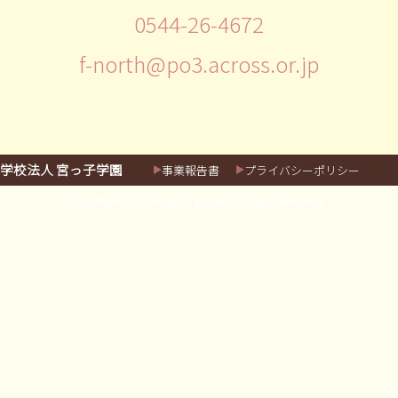
0544-26-4672
f-north@po3.across.or.jp
学校法人 宮っ子学園
事業報告書
プライバシーポリシー
CopyRight（c） Miyakko gakuen. All rights reserved.