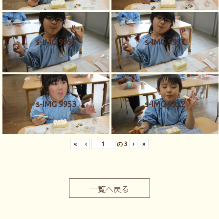
s-IMG 9956
s-IMG 9957
s-IMG 9953
s-IMG 9952
«
‹
の
3
›
»
一覧へ戻る