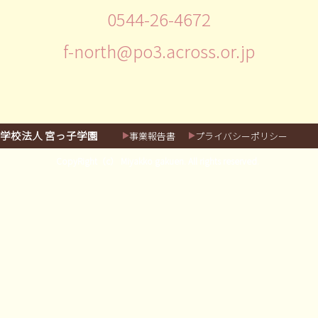
0544-26-4672
f-north@po3.across.or.jp
学校法人 宮っ子学園
事業報告書
プライバシーポリシー
CopyRight（c） Miyakko gakuen. All rights reserved.