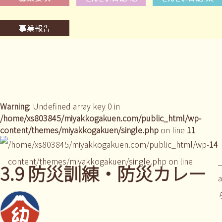
Warning
: Undefined array key 0 in
/home/xs803845/miyakkogakuen.com/public_html/wp-
content/themes/miyakkogakuen/single.php
on line
11
/home/xs803845/miyakkogakuen.com/public_html/wp-
14
content/themes/miyakkogakuen/single.php on line
_
3.9 防災訓練・防災カレー