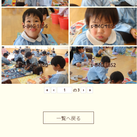
s-IMG 1856
s-IMG 1855
s-IMG 1850
s-IMG 1852
«
‹
の
3
›
»
一覧へ戻る