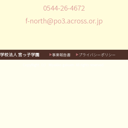
0544-26-4672
f-north@po3.across.or.jp
学校法人 宮っ子学園
事業報告書
プライバシーポリシー
CopyRight（c） Miyakko gakuen. All rights reserved.