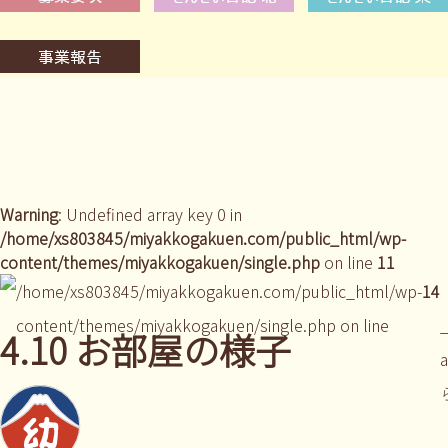
Warning
: Undefined array key 0 in
/home/xs803845/miyakkogakuen.com/public_html/wp-
content/themes/miyakkogakuen/single.php
on line
11
/home/xs803845/miyakkogakuen.com/public_html/wp-
14
content/themes/miyakkogakuen/single.php on line
_
4.10 お部屋の様子