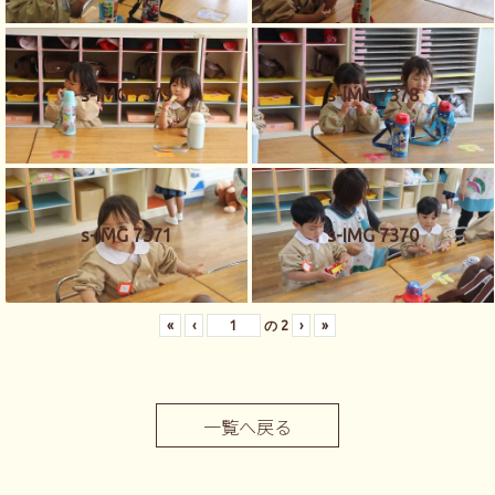
s-IMG 7379
s-IMG 7378
s-IMG 7371
s-IMG 7370
«
‹
の
2
›
»
一覧へ戻る