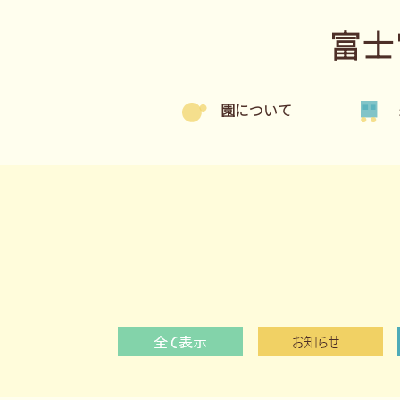
富士
園について