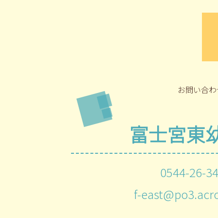
お問い合わ
富士宮東
0544-26-3
f-east@po3.acro