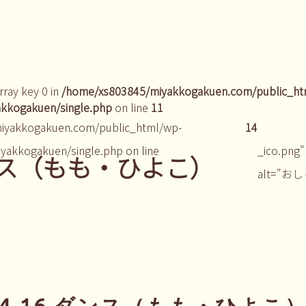
rray key 0 in
/home/xs803845/miyakkogakuen.com/public_ht
kkogakuen/single.php
on line
11
iyakkogakuen.com/public_html/wp-
14
yakkogakuen/single.php on line
_ico.png"
ダンス（もも・ひよこ）
alt="お