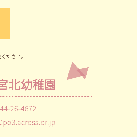
読ください。
宮北幼稚園
44-26-4672
@po3.across.or.jp