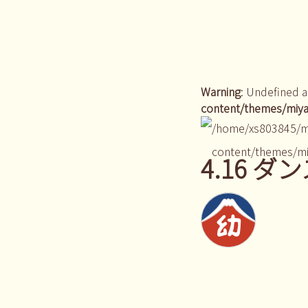
Warning
: Undefined a
content/themes/miya
/home/xs803845/m
content/themes/mi
4.16 