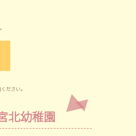
。
読ください。
宮北幼稚園