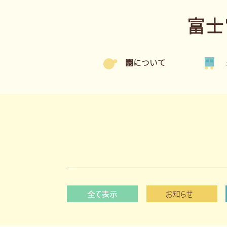
富士
園について