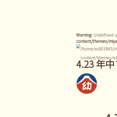
Warning
: Undefined a
content/themes/miya
/home/xs803845/m
content/themes/mi
4.23 