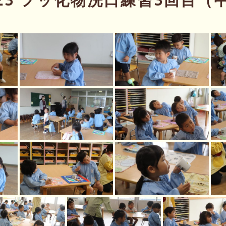
.23 フッ化物洗口練習3回目（