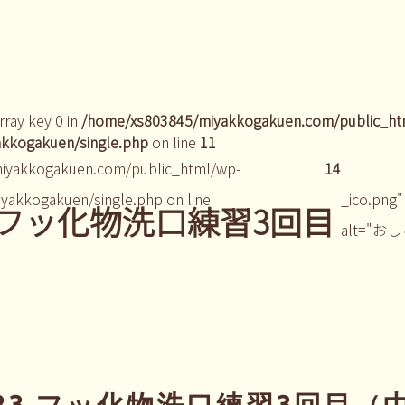
rray key 0 in
/home/xs803845/miyakkogakuen.com/public_ht
kkogakuen/single.php
on line
11
iyakkogakuen.com/public_html/wp-
14
yakkogakuen/single.php on line
_ico.png"
年中フッ化物洗口練習3回目
alt="お