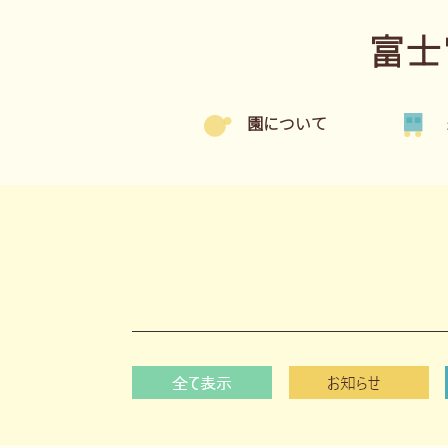
富士
園について