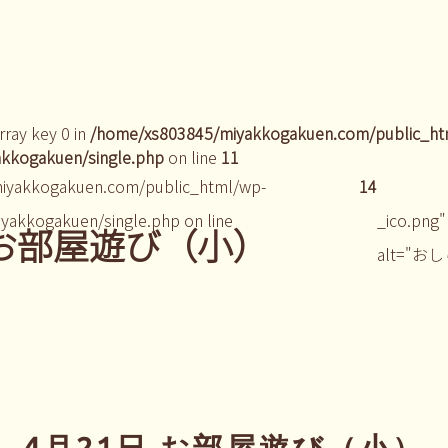
rray key 0 in
/home/xs803845/miyakkogakuen.com/public_ht
kkogakuen/single.php
on line
11
iyakkogakuen.com/public_html/wp-
14
yakkogakuen/single.php on line
_ico.png"
 お部屋遊び（小）
alt="お