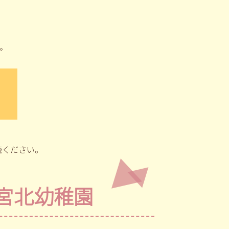
。
読ください。
宮北幼稚園