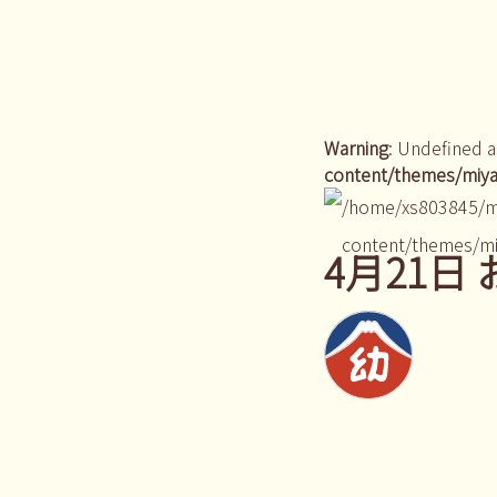
Warning
: Undefined a
content/themes/miya
/home/xs803845/m
content/themes/mi
4月21日