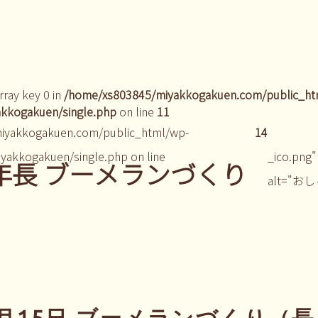
rray key 0 in
/home/xs803845/miyakkogakuen.com/public_ht
kkogakuen/single.php
on line
11
iyakkogakuen.com/public_html/wp-
14
yakkogakuen/single.php on line
_ico.png"
 年長 ブーメランづくり
alt="お