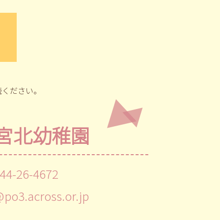
読ください。
宮北幼稚園
44-26-4672
@po3.across.or.jp