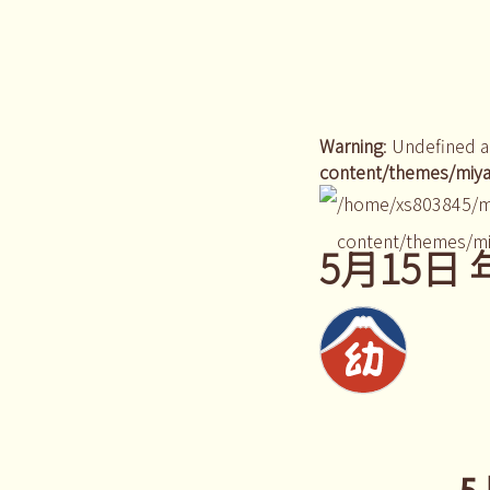
Warning
: Undefined a
content/themes/miya
/home/xs803845/m
content/themes/mi
5月15日