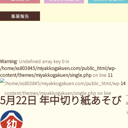
Warning
: Undefined array key 0 in
/home/xs803845/miyakkogakuen.com/public_html/wp-
content/themes/miyakkogakuen/single.php
on line
11
/home/xs803845/miyakkogakuen.com/public_html/wp-
14
content/themes/miyakkogakuen/single.php on line
_
5月22日 年中切り紙あそび