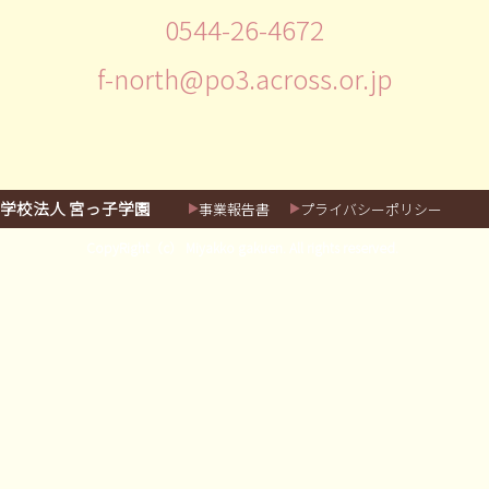
0544-26-4672
f-north@po3.across.or.jp
学校法人 宮っ子学園
事業報告書
プライバシーポリシー
CopyRight（c） Miyakko gakuen. All rights reserved.