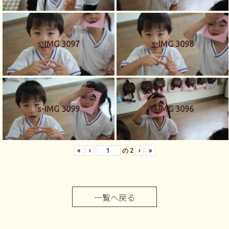
s-IMG 3097
s-IMG 3098
s-IMG 3099
s-IMG 3096
«
‹
の
2
›
»
一覧へ戻る