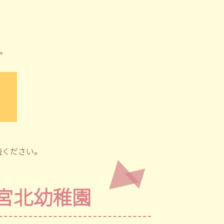
。
読ください。
宮北幼稚園