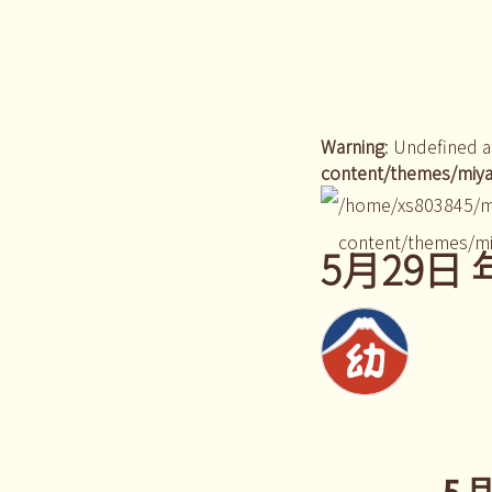
Warning
: Undefined a
content/themes/miya
/home/xs803845/m
content/themes/mi
5月29日