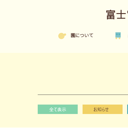
富士
園について