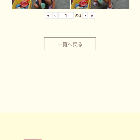
«
‹
の
3
›
»
一覧へ戻る