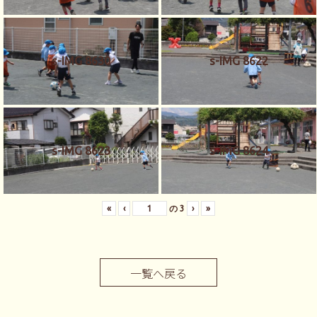
s-IMG 8630
s-IMG 8622
s-IMG 8623
s-IMG 8624
«
‹
の
3
›
»
一覧へ戻る