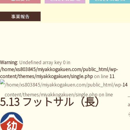
Warning
: Undefined array key 0 in
/home/xs803845/miyakkogakuen.com/public_html/wp-
content/themes/miyakkogakuen/single.php
on line
11
/home/xs803845/miyakkogakuen.com/public_html/wp-
14
content/themes/miyakkogakuen/single.php on line
_
5.13 フットサル（長）