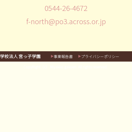
0544-26-4672
f-north@po3.across.or.jp
学校法人 宮っ子学園
事業報告書
プライバシーポリシー
CopyRight（c） Miyakko gakuen. All rights reserved.