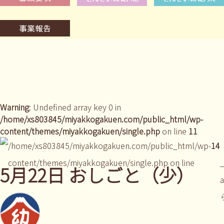
Warning
: Undefined array key 0 in
/home/xs803845/miyakkogakuen.com/public_html/wp-
content/themes/miyakkogakuen/single.php
on line
11
/home/xs803845/miyakkogakuen.com/public_html/wp-
14
content/themes/miyakkogakuen/single.php on line
_
5月22日 おしごと（少）