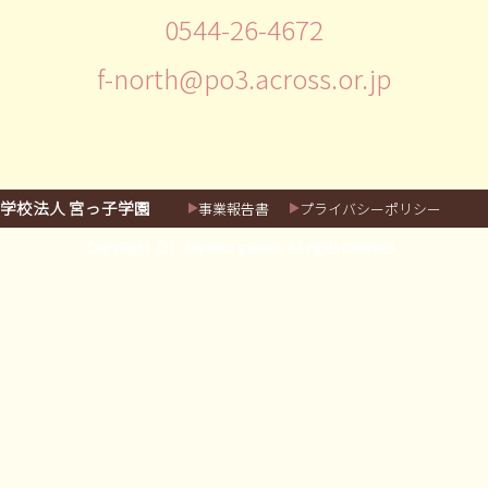
0544-26-4672
f-north@po3.across.or.jp
学校法人 宮っ子学園
事業報告書
プライバシーポリシー
CopyRight（c） Miyakko gakuen. All rights reserved.