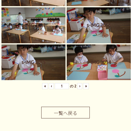
s-IMG 3021
s-IMG 3016
s-IMG 3015
s-IMG 3014
«
‹
の
2
›
»
一覧へ戻る