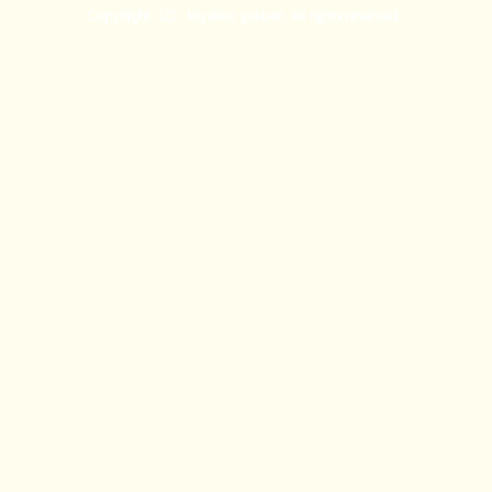
CopyRight（c） Miyakko gakuen. All rights reserved.