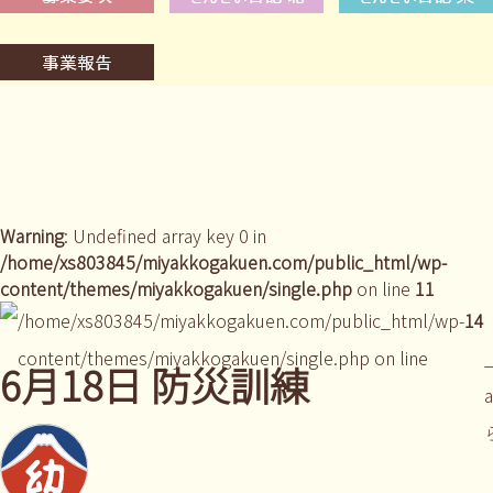
Warning
: Undefined array key 0 in
/home/xs803845/miyakkogakuen.com/public_html/wp-
content/themes/miyakkogakuen/single.php
on line
11
/home/xs803845/miyakkogakuen.com/public_html/wp-
14
content/themes/miyakkogakuen/single.php on line
_
6月18日 防災訓練