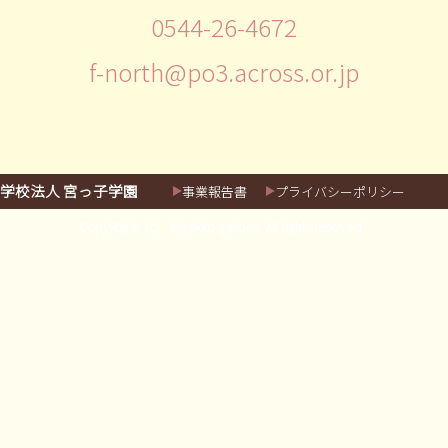
0544-26-4672
f-north@po3.across.or.jp
学校法人 宮っ子学園
事業報告書
プライバシーポリシー
CopyRight（c） Miyakko gakuen. All rights reserved.