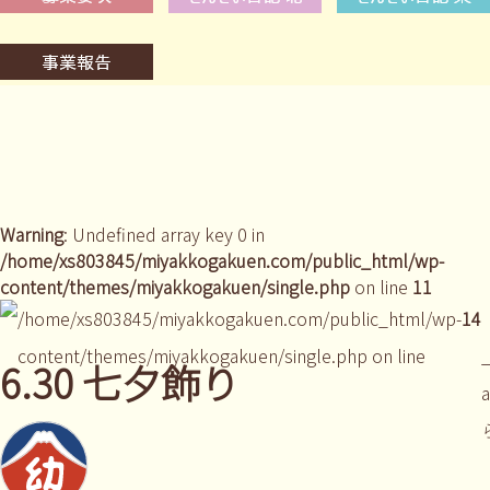
Warning
: Undefined array key 0 in
/home/xs803845/miyakkogakuen.com/public_html/wp-
content/themes/miyakkogakuen/single.php
on line
11
/home/xs803845/miyakkogakuen.com/public_html/wp-
14
content/themes/miyakkogakuen/single.php on line
_
6.30 七夕飾り