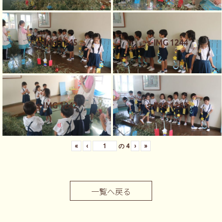
s-IMG 1245
s-IMG 1244
s-IMG 1242
s-IMG 1243
«
‹
の
4
›
»
一覧へ戻る