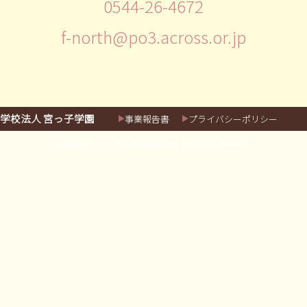
0544-26-4672
f-north@po3.across.or.jp
学校法人 宮っ子学園
事業報告書
プライバシーポリシー
CopyRight（c） Miyakko gakuen. All rights reserved.