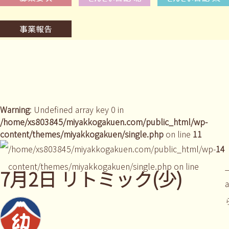
Warning
: Undefined array key 0 in
/home/xs803845/miyakkogakuen.com/public_html/wp-
content/themes/miyakkogakuen/single.php
on line
11
/home/xs803845/miyakkogakuen.com/public_html/wp-
14
content/themes/miyakkogakuen/single.php on line
_
7月2日 リトミック(少)