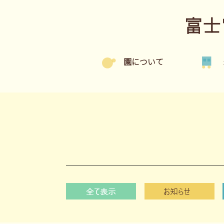
富士
園について