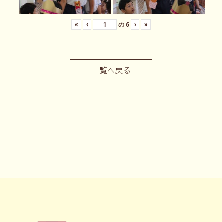
«
‹
の
6
›
»
一覧へ戻る