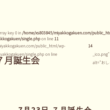
rray key 0 in
/home/xs803845/miyakkogakuen.com/public_ht
kkogakuen/single.php
on line
11
iyakkogakuen.com/public_html/wp-
14
yakkogakuen/single.php on line
_ico.png"
 ７月誕生会
alt="お