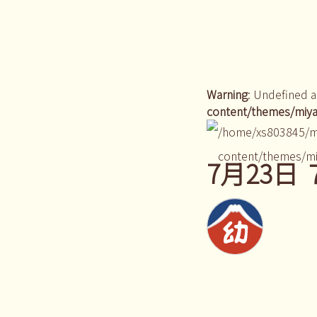
Warning
: Undefined a
content/themes/miya
/home/xs803845/m
content/themes/mi
7月23日