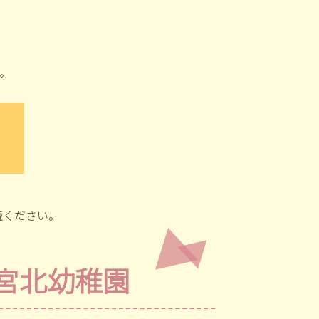
。
読ください。
宮北幼稚園