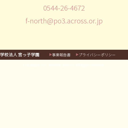
0544-26-4672
f-north@po3.across.or.jp
学校法人 宮っ子学園
事業報告書
プライバシーポリシー
CopyRight（c） Miyakko gakuen. All rights reserved.