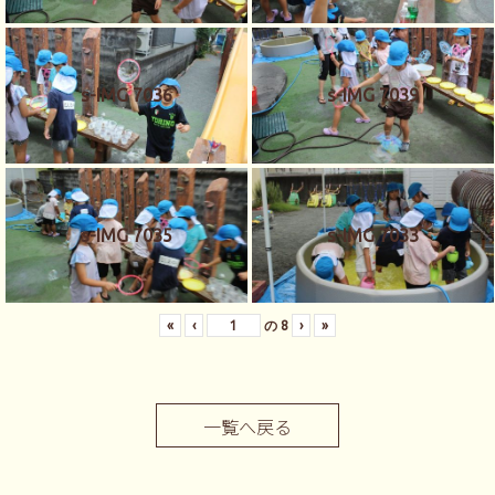
s-IMG 7036
s-IMG 7039
s-IMG 7035
s-IMG 7033
«
‹
の
8
›
»
一覧へ戻る