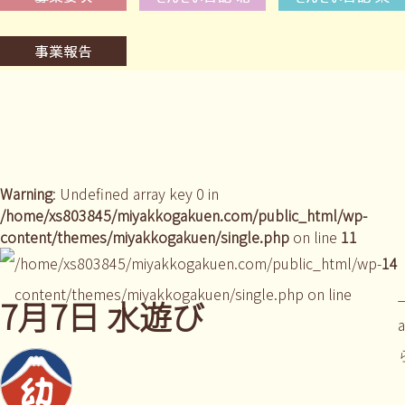
Warning
: Undefined array key 0 in
/home/xs803845/miyakkogakuen.com/public_html/wp-
content/themes/miyakkogakuen/single.php
on line
11
/home/xs803845/miyakkogakuen.com/public_html/wp-
14
content/themes/miyakkogakuen/single.php on line
_
7月7日 水遊び