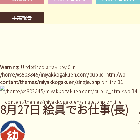
Warning
: Undefined array key 0 in
/home/xs803845/miyakkogakuen.com/public_html/wp-
content/themes/miyakkogakuen/single.php
on line
11
/home/xs803845/miyakkogakuen.com/public_html/wp-
14
content/themes/miyakkogakuen/single.php on line
_
8月27日 絵具でお仕事(長)