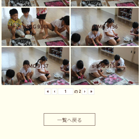
s-IMG 9142
s-IMG 9136
s-IMG 9137
s-IMG 9139
«
‹
の
2
›
»
一覧へ戻る