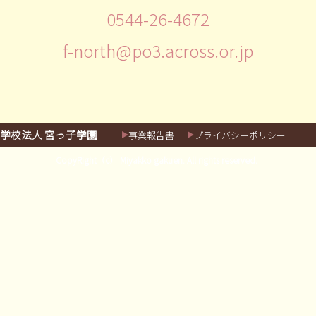
0544-26-4672
f-north@po3.across.or.jp
学校法人 宮っ子学園
事業報告書
プライバシーポリシー
CopyRight（c） Miyakko gakuen. All rights reserved.