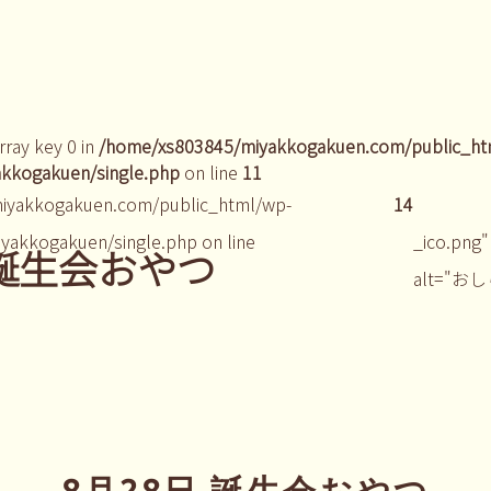
rray key 0 in
/home/xs803845/miyakkogakuen.com/public_ht
kkogakuen/single.php
on line
11
iyakkogakuen.com/public_html/wp-
14
yakkogakuen/single.php on line
_ico.png"
 誕生会おやつ
alt="お