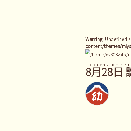
Warning
: Undefined a
content/themes/miya
/home/xs803845/m
content/themes/mi
8月28日