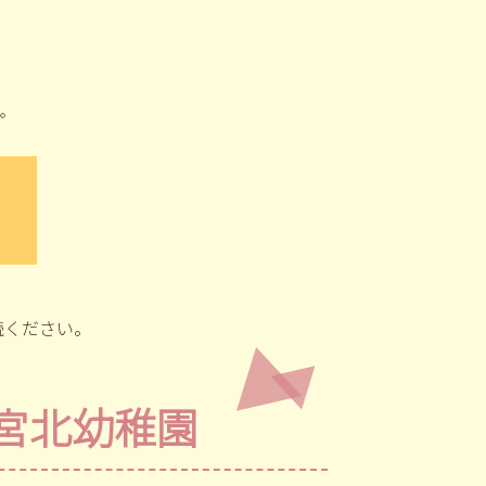
。
読ください。
宮北幼稚園