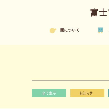
富士
園について