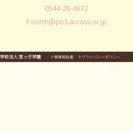
0544-26-4672
f-north@po3.across.or.jp
学校法人 宮っ子学園
事業報告書
プライバシーポリシー
CopyRight（c） Miyakko gakuen. All rights reserved.