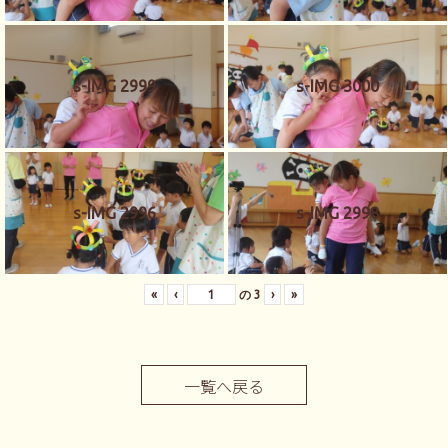
s-IMG 2999
s-IMG 3000
s-IMG 2996
s-IMG 2998
«
‹
の
3
›
»
一覧へ戻る