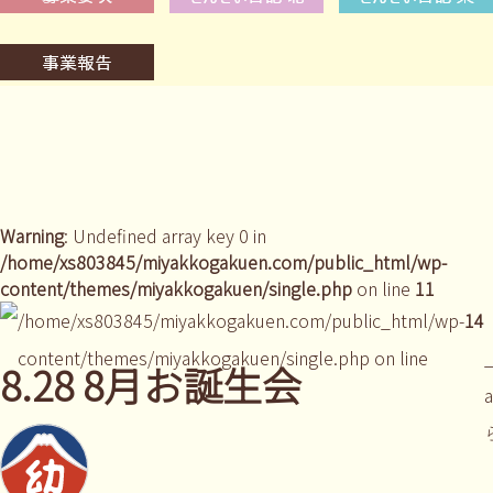
Warning
: Undefined array key 0 in
/home/xs803845/miyakkogakuen.com/public_html/wp-
content/themes/miyakkogakuen/single.php
on line
11
/home/xs803845/miyakkogakuen.com/public_html/wp-
14
content/themes/miyakkogakuen/single.php on line
_
8.28 8月お誕生会