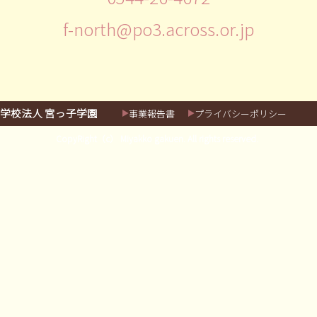
f-north@po3.across.or.jp
学校法人 宮っ子学園
事業報告書
プライバシーポリシー
CopyRight（c） Miyakko gakuen. All rights reserved.