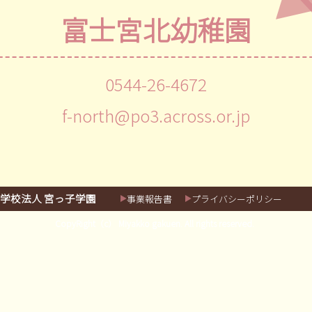
富士宮北幼稚園
0544-26-4672
f-north@po3.across.or.jp
学校法人 宮っ子学園
事業報告書
プライバシーポリシー
CopyRight（c） Miyakko gakuen. All rights reserved.