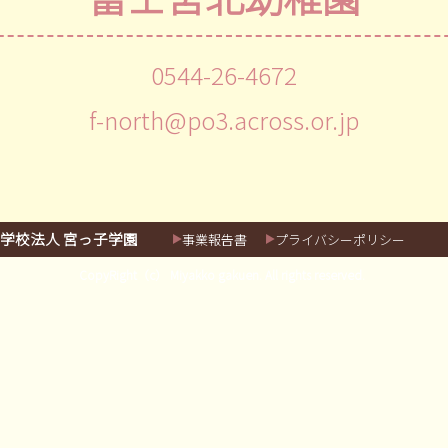
0544-26-4672
f-north@po3.across.or.jp
学校法人 宮っ子学園
事業報告書
プライバシーポリシー
CopyRight（c） Miyakko gakuen. All rights reserved.