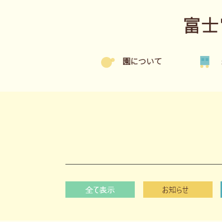
富士
園について